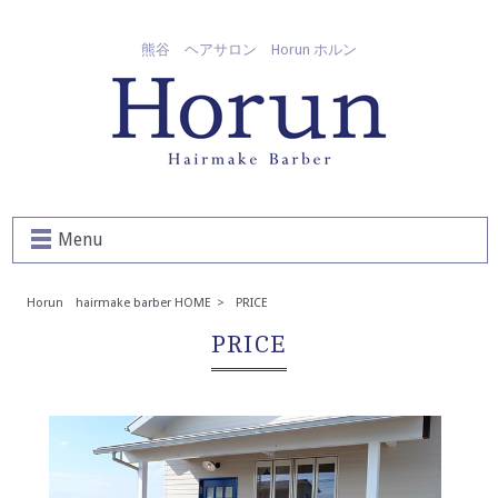
熊谷 ヘアサロン Horun ホルン
Menu
Horun hairmake barber HOME
>
PRICE
PRICE